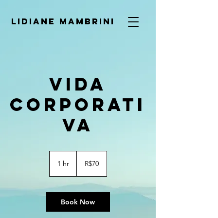
LIDIANE MAMBRINI
Vida
Corporati
va
70
Brazilian
1 hr
1
R$70
reals
h
Book Now